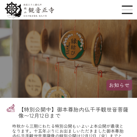
お知らせ
【特別公開中】御本尊胎内仏千手観世音菩薩
像〜12月12日まで
昨秋から三期にわたる特別公開もいよいよ本公開が最後と
なります。十五年ぶりにお出ましいただきました御本尊胎
内仏千手観世音菩薩像の特別公開は12月12日（金）までと