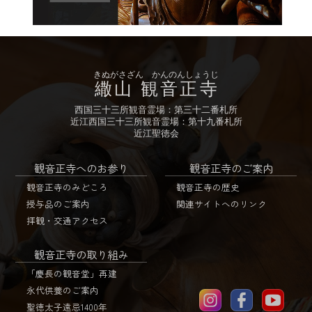
きぬがさざん かんのんしょうじ
繖山 観音正寺
西国三十三所観音霊場：第三十二番札所
近江西国三十三所観音霊場：第十九番札所
近江聖徳会
観音正寺へのお参り
観音正寺のご案内
観音正寺のみどころ
観音正寺の歴史
授与品のご案内
関連サイトへのリンク
拝観・交通アクセス
観音正寺の取り組み
「慶長の観音堂」再建
永代供養のご案内
聖徳太子遠忌1400年