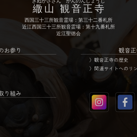
きぬがさざん かんのんしょうじ
繖山 観音正寺
西国三十三所観音霊場：第三十二番札所
近江西国三十三所観音霊場：第十九番札所
近江聖徳会
のお参り
観音正
観音正寺の歴史
関連サイトへのリ
取り組み